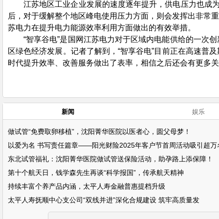
江苏地区工业企业发展的速度逐年提升，供电压力也成为
后，对于缓解整个地区峰电使用压力方面，则会发挥出非常重
苏电力在提升电力能源效率利用方面做出的有效举措。
“智享谷电”是国网江苏电力对于区域内电能供给的一次
区绿色经济发展。记者了解到，“智享谷电”目前正在高速普
时代提升效率、改善服务做出了表率，相信之后还会有更多关
新闻
娱乐
做试管“免费取卵移植”，沈阳菁华医院以医者心，圆父母梦！
以爱为名 书写责任篇章——阳光财险2025年客户节首周活动吸引超万
东北试管福礼：沈阳菁华医院做试管送保险活动，助孕路上添保障！
第十个航天日，钱学森先生再谈“科学报国”，传承航天精神
持续丰富个养产品内涵，太平人寿金融普惠提档升级
太平人寿抚顺中心支公司“双线并进”深化合规建设 筑牢高质量发