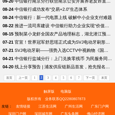
09-20
中信银行南京分行联合南京公安开展养老反诈直播公益课
08-24
中信银行成功发布“交易+2.0”生态体系
08-24
中信银行：新一代电票上线 破解中小企业支付难题
08-22
推进一流司库建设 中信银行助力企业实现“价值创造”
08-15
预制菜小龙虾全国农产品地理标志，湖北潜江预制小龙虾供应
07-21
官宣！世界冠军舒思瑶正式成为SVJ电动牙刷形象代言人！
07-21
SVJ电动牙刷——强势入选CCTV中视购物《国货优品》
04-21
中信银行盐城分行：上门兑换零残币 为民服务同抗“疫”
04-20
线上分享预告 | 浦发供应链新品首发，抢先报名领限量福利
2
首页
上一页
1
3
4
5
6
7
下一页
末页
触屏版
电脑版
版权所有
业务联系QQ2280807873
友链：
友情链接
江苏生活网
广州生活网
广东门户网
深圳门户网
深圳城市网
广东头条网
佛山经济网