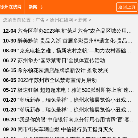
徐州在线网
新闻
返回上页
您的当前位置：
广告
>
徐州在线网
>
新闻
>
12-04
六合区举办2023年度“茉莉六合”农产品区域公用品牌管理训
10-30
醉美黔韵 贵品入浙 首届多彩贵州非遗文化-贵品博览会
08-09
“克充电桩之难，扬新农村之帆”—助力农村基础设施建设
06-27
苏州举办“国际禁毒日”全媒体宣传活动
06-15
希尔顿花园酒店品牌焕新设计 推动发展
06-05
2023年苏州市全民禁毒宣传月启动
05-17
极速狂飙 超超超来电！雅迪520派对即将上演“速度与激情”
01-20
“潮玩新春，瑞兔呈祥”，徐州水族展览馆小丑戏法闹新春
01-20
“潮玩新春，瑞兔呈祥”，徐州水族展览馆小丑戏法闹新春
09-20
“我是你的眼”中信银行南京分行用心用情帮“盲”客户办理业务
09-20
闹市街头车辆自燃 中信银行员工挺身灭火