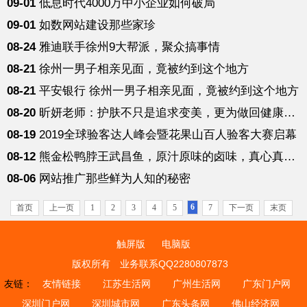
09-01
低息时代4000万中小企业如何破局
09-01
如数网站建设那些家珍
08-24
雅迪联手徐州9大帮派，聚众搞事情
08-21
徐州一男子相亲见面，竟被约到这个地方
08-21
平安银行 徐州一男子相亲见面，竟被约到这个地方
08-20
昕妍老师：护肤不只是追求变美，更为做回健康自信的自己
08-19
2019全球验客达人峰会暨花果山百人验客大赛启幕
08-12
熊金松鸭脖王武昌鱼，原汁原味的卤味，真心真意的服务
08-06
网站推广那些鲜为人知的秘密
6
首页
上一页
1
2
3
4
5
7
下一页
末页
触屏版
电脑版
版权所有
业务联系QQ2280807873
友链：
友情链接
江苏生活网
广州生活网
广东门户网
深圳门户网
深圳城市网
广东头条网
佛山经济网