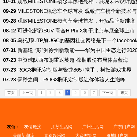
10-01
观致MILESTONE概念车惊艳亮相，展现未来设计趋
09-29
MILESTONE概念车全球首发 观致汽车携全新技术
09-28
观致MILESTONE概念车全球首发，开拓品牌新维度
08-12
可进化超跑SUV 高合HiPhi X将于北京车展全球上市
08-05
乌托邦UTP加UGC的基因社交网络是下一个faceboo
07-31
新基建 “彭”湃徐州新动能——华为中国生态之行202
07-23
中资球队西布朗重返英超 棕榈股份布局体育蓝海
07-23
ROG3腾讯定制版与骁龙865+携手，横扫游戏世界
07-23
毫秒之间，ROG3腾讯定制版让你体验人生巅峰
4
首页
上一页
1
2
3
5
6
7
下一页
末页
友链：
友情链接
江苏生活网
广州生活网
广东门户网
美丽新潮流
青春娱乐网
大众财经网
粤城门户网