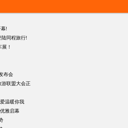
幕!
陆同程旅行!
车展！
发布会
旅游联盟大会正
爱温暖你我
优雅启幕
势