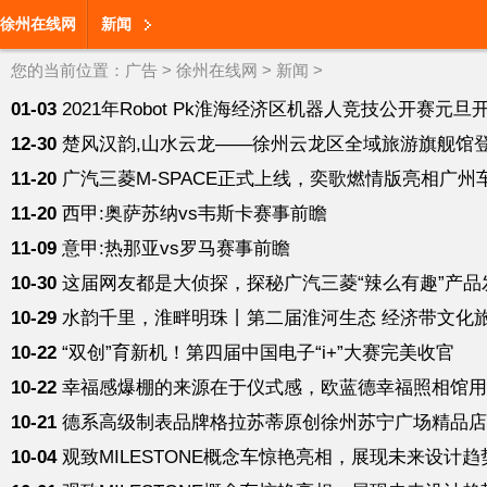
徐州在线网
新闻
您的当前位置：
广告
>
徐州在线网
>
新闻
>
01-03
2021年Robot Pk淮海经济区机器人竞技公开赛元旦开
12-30
楚风汉韵,山水云龙——徐州云龙区全域旅游旗舰馆登
11-20
广汽三菱M-SPACE正式上线，奕歌燃情版亮相广州
11-20
西甲:奥萨苏纳vs韦斯卡赛事前瞻
11-09
意甲:热那亚vs罗马赛事前瞻
10-30
这届网友都是大侦探，探秘广汽三菱“辣么有趣”产品
10-29
水韵千里，淮畔明珠丨第二届淮河生态 经济带文化
10-22
“双创”育新机！第四届中国电子“i+”大赛完美收官
10-22
幸福感爆棚的来源在于仪式感，欧蓝德幸福照相馆用
10-21
德系高级制表品牌格拉苏蒂原创徐州苏宁广场精品店
10-04
观致MILESTONE概念车惊艳亮相，展现未来设计趋