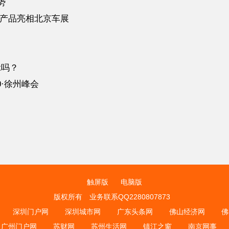
势
与产品亮相北京车展
k吗？
0·徐州峰会
触屏版
电脑版
版权所有
业务联系QQ2280807873
深圳门户网
深圳城市网
广东头条网
佛山经济网
佛
广州门户网
苏财网
苏州生活网
镇江之窗
南京网事