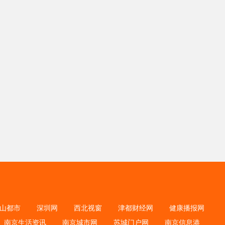
山都市
深圳网
西北视窗
津都财经网
健康播报网
南京生活资讯
南京城市网
苏城门户网
南京信息港